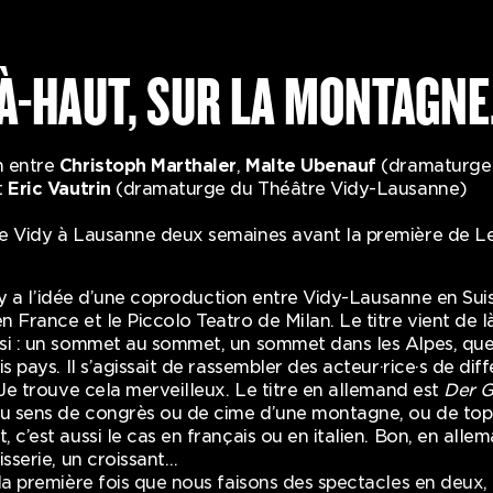
À-HAUT, SUR LA MONTAGNE.
n entre
Christoph Marthaler
,
Malte Ubenauf
(dramaturge
t
Eric Vautrin
(dramaturge du Théâtre Vidy-Lausanne)
e Vidy à Lausanne deux semaines avant la première de 
il y a l’idée d’une coproduction entre Vidy-Lausanne en Su
 France et le Piccolo Teatro de Milan. Le titre vient de là,
si : un sommet au sommet, un sommet dans les Alpes, que
is pays. Il s’agissait de rassembler des acteur·rice·s de dif
 Je trouve cela merveilleux. Le titre en allemand est
Der G
 sens de congrès ou de cime d’une montagne, ou de top
 c’est aussi le cas en français ou en italien. Bon, en allem
isserie, un croissant…
la première fois que nous faisons des spectacles en deux, 