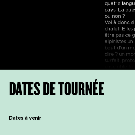
quatre langue
pays. La ques
ou non ?
Voilà donc s
chalet. Elle
être pas ce 
alpinistes un
bout d’un mo
dire ? un mo
surfait, proto
ensemble tou
deux semaines
et elles son
DATES DE TOURNÉE
lorsque tout 
Malte
Le double se
souvent aussi
vivons quoti
Dates à venir
ce qui nous a
bien sûr, mai
intéressons 