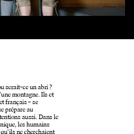
u serait-ce un abri ?
’une montagne. Ils et
et français – se
se prépare au
ntentions aussi. Dans le
anique, les humains
 qu’ils ne cherchaient