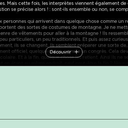
s. Mais cette fois, les interprètes viennent également de 
tion se précise alors ! : sont-ils ensemble ou non, se comp
ix personnes qui arrivent dans quelque chose comme un r
s portent des sortes de costumes de montagne. Je ne mettr
genre de vêtements pour aller à la montagne ! Ils ressemb
 peu particuliers, un peu traditionnels. Et puis assez curie
ment, ils se changent. Ils semblent préparer une sorte 
ment officiel, quelque chose comme un congrès. Cela dev
Découvrir
colaire. Et à la fin, quelque chose les retient. Ainsi ils ne 
t en étant au même endroit, sauf peut-être la fin ? Nou
 de la première, c’est encore assez ouvert. Mais en fait, p
t de toutes les façons ensemble, dès le début et à leur ma
les éloigne – et c'est ce qui me plaît.
ns des situations ou des événements est important. Ce qui
 une part cruelle, non ? Dans la majorité des situations q
diennement, suivant le point de vue que nous décidons d’
rrive, nous ne voyons qu’un aspect. Mais l’autre est toujo
s nous décidons souvent de l’ignorer. En répétition, nous 
aux ambiguïtés qui naissent en essayant de tenir les deux