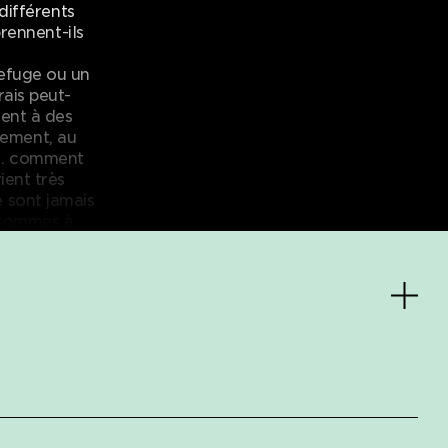
différents
rennent-ils
efuge ou un
ais peut-
lent à des
usement, au
de… comment
ient très
se sont jamais
s sommes à
our moi, ils
nière, même
 est drôle a
ue nous
adopter sur
urs présent
nous
 ensemble.