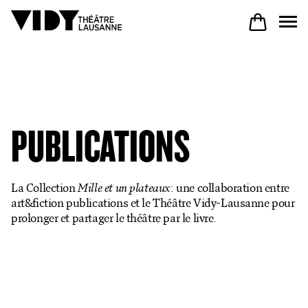
AU PROGRAMME
PUBLICATIONS
PARTICIPER
La Collection
Mille et un plateaux
: une collaboration entre
VENIR À VIDY
art&fiction publications
et le Théâtre Vidy-Lausanne pour
prolonger et partager le théâtre par le livre.
Le Théâtre
Productions