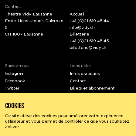
Contact
Théâtre Vidy-Lausanne
Accueil
Emile-Henri Jaques-Dalcroze
+41 (0)21 619 45 44
5
info@vidy.ch
CH-1007 Lausanne
Billetterie
+41 (0)21 619 45 45
billetterie@vidy.ch
Suivez-nous
Liens utiles
Instagram
Infos pratiques
Facebook
Contact
Twitter
Billets et abonnement
LinkedIn
Emplois et stages
Vimeo
Newsletter
COOKIES
Ce site utilise des cookies pour améliorer votre expérience
utilisateur et vous permet de contrôler ce que vous souhaitez
activer.
Rechercher
fr
Conditions générales
Politique de confidentialité