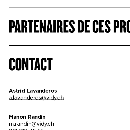
PARTENAIRES DE CES PR
CONTACT
Astrid Lavanderos
a.lavanderos@vidy.ch
Manon Randin
m.randin@vidy.ch