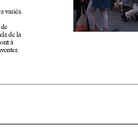
s variés.
 de
els de la
ont à
nventer.