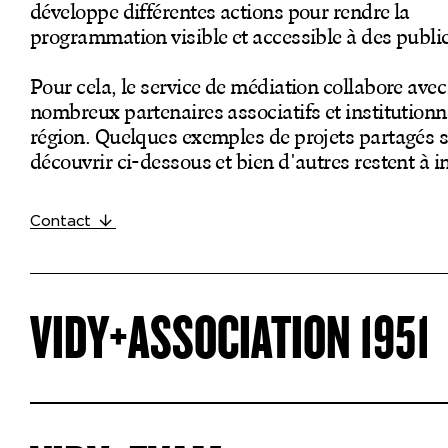
développe différentes actions pour rendre la
Productions
programmation visible et accessible à des public
Billetterie en ligne
Pour cela, le service de médiation collabore avec
Mon compte
nombreux partenaires associatifs et institutionn
région. Quelques exemples de projets partagés s
découvrir ci-dessous et bien d'autres restent à i
Contact
VIDY+ASSOCIATION 1951