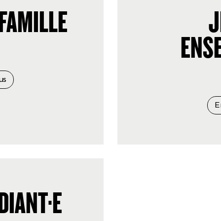
 FAMILLE
J
ENSE
us
E
DIANT·E