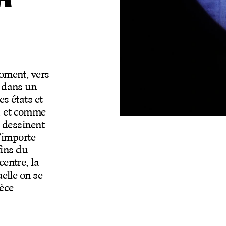
moment, vers
e dans un
es états et
, et comme
t dessinent
n’importe
fins du
centre, la
uelle on se
rèce