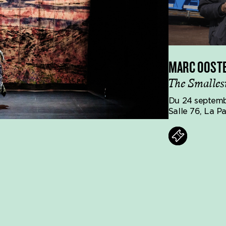
MARC OOST
The Smalles
Du 24 septemb
Salle 76, La Pa
Billets