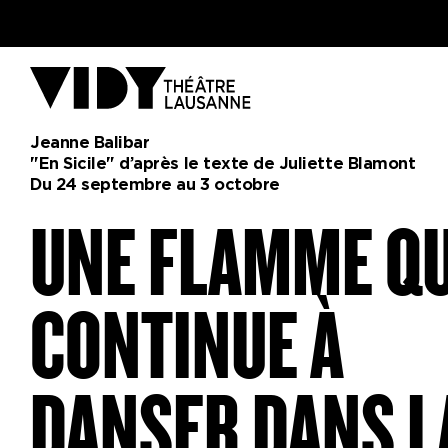
AU PROGRAMME
Jeanne Balibar
"En Sicile" d’après le texte de Juliette Blamont
Du 24 septembre au 3 octobre
PARTICIPER
UNE FLAMME QU
CONTINUE À
VENIR À VIDY
DANSER DANS L
Le Théâtre