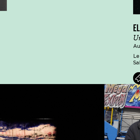
EL
Un
Au
Le
Sa
Billets