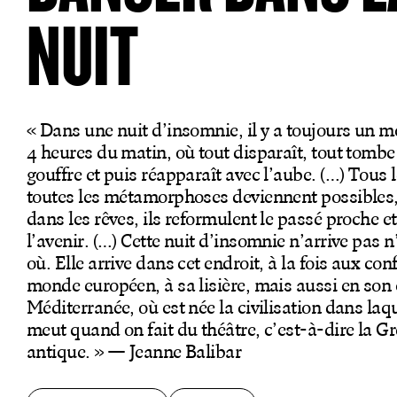
Productions
NUIT
Billetterie en ligne
Mon compte
« Dans une nuit d’insomnie, il y a toujours un 
4 heures du matin, où tout disparaît, tout tomb
gouffre et puis réapparaît avec l’aube. (…) Tous l
toutes les métamorphoses deviennent possibles
dans les rêves, ils reformulent le passé proche e
l’avenir. (…) Cette nuit d’insomnie n’arrive pas 
où. Elle arrive dans cet endroit, à la fois aux con
monde européen, à sa lisière, mais aussi en son 
Méditerranée, où est née la civilisation dans laq
meut quand on fait du théâtre, c’est-à-dire la G
antique. » — Jeanne Balibar