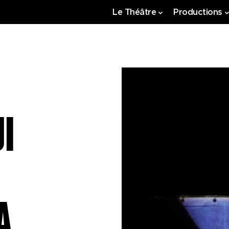
Le Théâtre
Productions
I
A