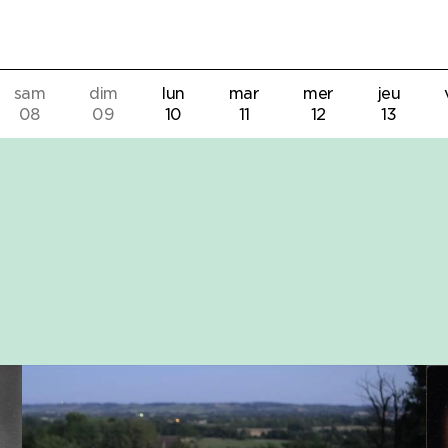
sam
dim
lun
mar
mer
jeu
08
09
10
11
12
13