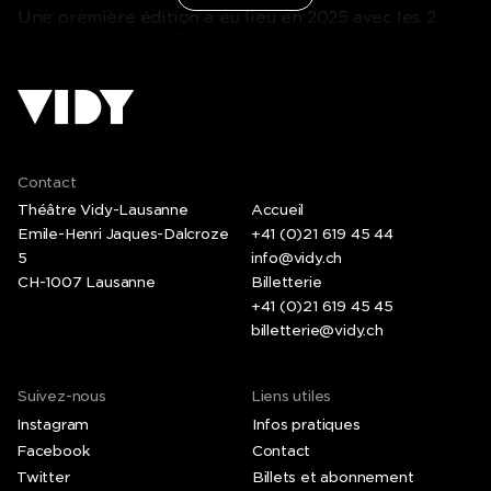
Une première édition a eu lieu en 2025 avec les 2
Scènes-Besançon, Bonlieu Scène nationale Annecy et
Malraux Scène nationale Chambéry. Découvrir ici plus
sur une semaine de radio:
https://bonlieu-annecy.com/actualites/une-semaine-de-
Contact
Théâtre Vidy-Lausanne
Accueil
Emile-Henri Jaques-Dalcroze
+41 (0)21 619 45 44
5
info@vidy.ch
CH-1007 Lausanne
Billetterie
+41 (0)21 619 45 45
billetterie@vidy.ch
Suivez-nous
Liens utiles
Instagram
Infos pratiques
Facebook
Contact
Twitter
Billets et abonnement