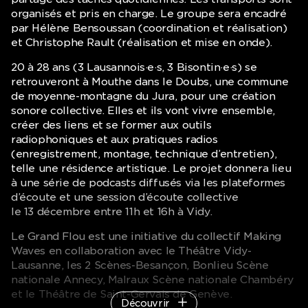
organisés et pris en charge. Le groupe sera encadré
par Hélène Bensoussan (coordination et réalisation)
et Christophe Rault (réalisation et mise en onde).
20 à 28 ans (3 Lausannois·e·s, 3 Bisontin·e·s) se
retrouveront à Mouthe dans le Doubs, une commune
de moyenne-montagne du Jura, pour une création
sonore collective. Elles et ils vont vivre ensemble,
créer des liens et se former aux outils
radiophoniques et aux pratiques radios
(enregistrement, montage, technique d’entretien),
telle une résidence artistique. Le projet donnera lieu
à une série de podcasts diffusés via les plateformes
d’écoute et une session d’écoute collective
le 13 décembre entre 11h et 16h à Vidy.
Le Grand Flou est une initiative du collectif Making
Waves en collaboration avec le Théâtre Vidy-
Lausanne, les 2 Scènes-Besançon, Bonlieu Scène
nationale Annecy, Malraux Scène nationale Chambéry
et le Théâtre de Saint-Gervais de Genève.
Découvrir