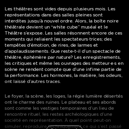
Les théâtres sont vides depuis plusieurs mois. Les
représentations dans des salles pleines sont
interdites jusqu’à nouvel ordre. Alors, la boîte noire
théâtrale devient un “white cube” muséal et le
Théâtre s’expose. Les salles résonnent encore de ces
moments qui reliaient les spectateurs·trices; des
tempêtes d’émotion, de rires, de larmes et
d’applaudissements. Que reste-t-il d’un spectacle de
théâtre, éphémère par nature? Les enregistrements,
les critiques et même les ouvrages des metteur·e·s en
scène ne rendent compte que d’une infime partie de
la performance. Les hormones, la matière, les odeurs,
ont laissé d’autres traces.
Le foyer, la scène, les loges, la régie lumière désertés
ont le charme des ruines. Le plateau et ses abords
sont comme les vestiges temporaires d’un lieu de
rencontre rituel, les restes archéologiques d’une
société en représentation. À quel point peut-on
simuler, reproduire techniquement ce qui s’est passé