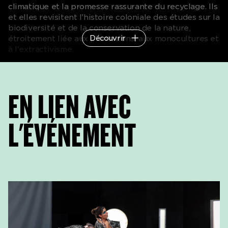
climatique et la promesse rassurante du recyclage. Ils
et elles revisitent l'histoire coloniale des études sur la
biodiversité et de la conservation de la nature,
Découvrir
étroitement liée aux plantations, aux monocultures et
à l'extractivisme.
Les discussions sont organisées par Group50:50.
Avec le soutien de Migros pour cent culturel et HEKS
/ EPER
EN LIEN AVEC
L'ÉVÉNEMENT