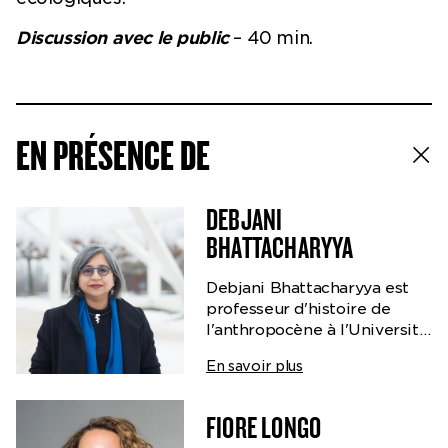
Discussion avec le public
– 40 min.
EN PRÉSENCE DE
DEBJANI
BHATTACHARYYA
Debjani Bhattacharyya est
professeur d'histoire de
l'anthropocène à l'Université
de Zurich. Depuis 2019, elle
En savoir plus
est chercheuse au Center for
the Advanced Study of India,
à l'Université de
FIORE LONGO
Pennsylvanie. Avant de