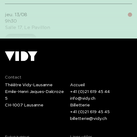
Expand Dates & schedules
jeu. 13/08
9h30
Salle 17, Le Pavillon
COMPLET
ven. 14/08
9h30
Salle 17, Le Pavillon
Contact
Théâtre Vidy-Lausanne
Accueil
COMPLET
Emile-Henri Jaques-Dalcroze
+41 (0)21 619 45 44
5
info@vidy.ch
CH-1007 Lausanne
Billetterie
+41 (0)21 619 45 45
ven. 14/08
18h00
billetterie@vidy.ch
Salle 17, Le Pavillon
S'inscrire au spectacle de fin
Suivez-nous
Liens utiles