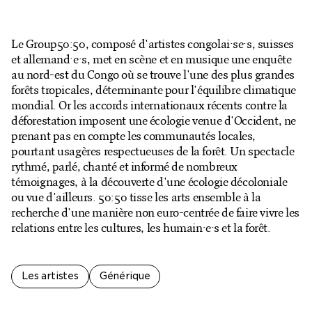
Billetterie en ligne
Mon compte
Le Group50:50, composé d'artistes congolai·se·s, suisses
et allemand·e·s, met en scène et en musique une enquête
au nord-est du Congo où se trouve l'une des plus grandes
forêts tropicales, déterminante pour l'équilibre climatique
mondial. Or les accords internationaux récents contre la
déforestation imposent une écologie venue d'Occident, ne
prenant pas en compte les communautés locales,
pourtant usagères respectueuses de la forêt. Un spectacle
rythmé, parlé, chanté et informé de nombreux
témoignages, à la découverte d'une écologie décoloniale
ou vue d'ailleurs. 50:50 tisse les arts ensemble à la
recherche d'une manière non euro-centrée de faire vivre les
relations entre les cultures, les humain·e·s et la forêt.
Les artistes
Générique