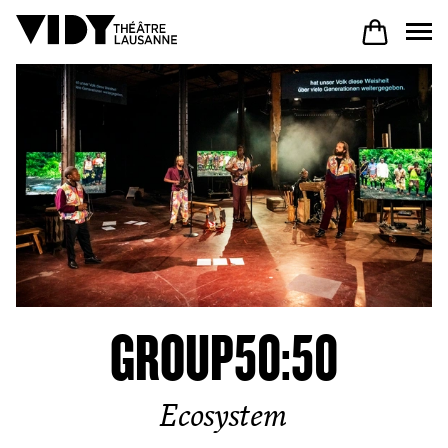
AU PROGRAMME
PARTICIPER
VENIR À VIDY
GROUP50:50
Le Théâtre
Ecosystem
Productions