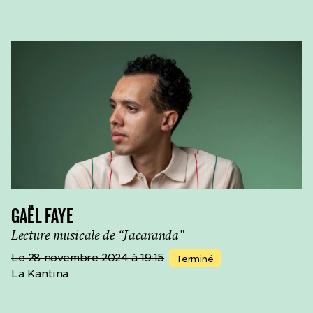
droits humains. Il s'attache à
avec la musique traditionnelle de la région, ils créent
l'histoire de la
une cérémonie transnationale, une tentative rituelle
mondialisation, à la
sur l'importance de la forêt pour le destin de la
domination coloniale sur le
population mondiale.
continent africain ainsi
qu'aux pratiques
néocoloniales d'exploitation
de l'homme et de la nature.
Le Group50:50 réfléchit de
manière critique aux formes
de leur collaboration, qui
sont affectées par les
inégalités historiques et
économiques, les
malentendus culturels et le
GAËL FAYE
fait que les moyens de
production proviennent
Lecture musicale de “Jacaranda”
toujours de l'Europe, car les
Le 28 novembre 2024 à 19:15
Terminé
pays africains disposent à
La Kantina
peine de budgets pour la
culture.