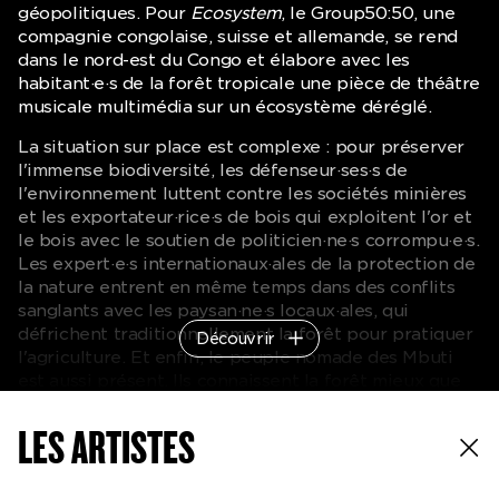
géopolitiques. Pour
Ecosystem
, le Group50:50, une
compagnie congolaise, suisse et allemande, se rend
dans le nord-est du Congo et élabore avec les
habitant·e·s de la forêt tropicale une pièce de théâtre
musicale multimédia sur un écosystème déréglé.
La situation sur place est complexe : pour préserver
l'immense biodiversité, les défenseur·ses·s de
l'environnement luttent contre les sociétés minières
et les exportateur·rice·s de bois qui exploitent l'or et
le bois avec le soutien de politicien·ne·s corrompu·e·s.
Les expert·e·s internationaux·ales de la protection de
la nature entrent en même temps dans des conflits
sanglants avec les paysan·ne·s locaux·ales, qui
défrichent traditionnellement la forêt pour pratiquer
Découvrir
l'agriculture. Et enfin, le peuple nomade des Mbuti
est aussi présent. Ils connaissent la forêt mieux que
quiconque, car ils vivent de ce qu'elle leur fournit. Ils
sont considérés comme les « premiers habitant·e·s de
LES ARTISTES
la forêt », et pourtant personne n'a encore reconnu
leur droit à la forêt. Ils ne peuvent qu'assister à la
disparition de leur habitat.