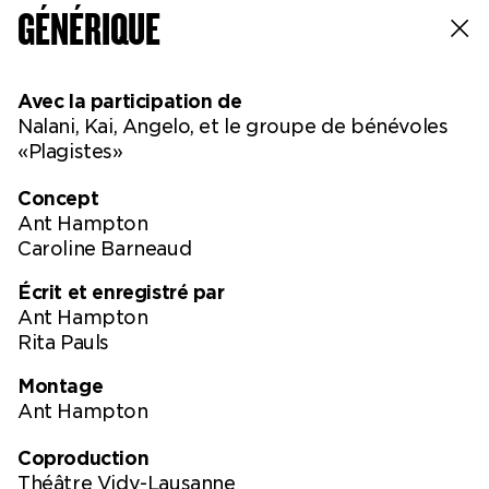
GÉNÉRIQUE
décide de prendre. Ant
Hampton collabore souvent
avec d'autres artistes,
notamment Tim Etchells,
Avec la participation de
Christophe Meierhans, Britt
Nalani, Kai, Angelo, et le groupe de bénévoles
Hatzius, Gert-Jan Stam, Ivana
«Plagistes»
Müller, Anna Rispoli et Rita
Pauls.
Concept
Ant Hampton
Caroline Barneaud
Écrit et enregistré par
Ant Hampton
Rita Pauls
Montage
Ant Hampton
Coproduction
Théâtre Vidy-Lausanne