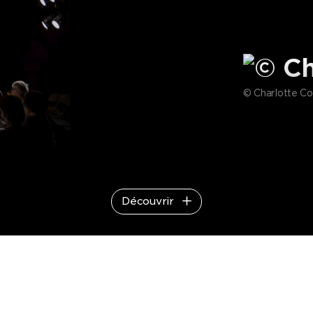
© Charlotte C
Découvrir
érard et Doreen a survécu et accompagné les sursauts d