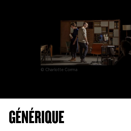
© Charlotte Corma
GÉNÉRIQUE
L’amour de G