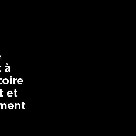
s
é
t à
toire
t et
iment