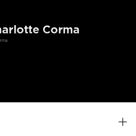
orma
e l’époque,