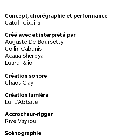
de l’espace-temps, et iel
continue à chercher des
Concept, chorégraphie et performance
méthodes chorégraphiques
qui remettent en question
Catol Teixeira
les notions de ce que peut
Créé avec et interprété par
être un corps. Iel danse
comme un moyen de ne pas
Auguste De Boursetty
oublier que les corps sont un
Collin Cabanis
lieu de passage, de relation
Acauā Shereya
et de négociation entre des
Luara Raio
forces organiques-
politiques-culturelles, un
Création sonore
seuil de souvenirs et un
Chaos Clay
champ de désirs en
mouvement. À Vidy, Catol
Création lumière
présente La peau entre les
Lui L’Abbate
doigts en avril 2023, Clashes
Licking et Arrebentação -
Accrocheur-rigger
zona de derrama last chapter
Rive Vayrou
en 2024, ODE lors du Tempo
Forte de 2025, puis BABY
Scénographie