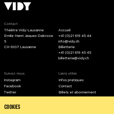
Contact
Théâtre Vidy-Lausanne
Accueil
Emile-Henri Jaques-Dalcroze
+41 (0)21 619 45 44
5
info@vidy.ch
CH-1007 Lausanne
Billetterie
+41 (0)21 619 45 45
billetterie@vidy.ch
Suivez-nous
Liens utiles
Instagram
Infos pratiques
Facebook
Contact
© Laurent Bruttin
Twitter
Billets et abonnement
LinkedIn
Emplois et stages
Vimeo
Newsletter
COOKIES