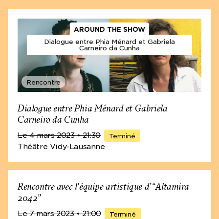
AROUND THE SHOW
Dialogue entre Phia Ménard et Gabriela
Carneiro da Cunha
Rencontre
Dialogue entre Phia Ménard et Gabriela
Carneiro da Cunha
Le 4 mars 2023
• 21:30
Terminé
© Nereu Jr
Théâtre Vidy-Lausanne
Rencontre avec l’équipe artistique d’“Altamira
2042”
Le 7 mars 2023
• 21:00
"La fin
Terminé