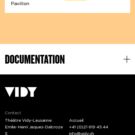
La chute
Pavillon
La catastrophe
La guerre
Le même vieux bateau
Maintenant
Un vaisseau spatial
Une construction
Ici
DOCUMENTATION
Au centre énergétique d'une guerre entre mondes.
Quels mondes ?
Un qui a besoin de la fin de tous les autres pour exister.
Et
Un autre qui a besoin de tous les autres pour exister
L'un crée des déserts
L'autre, les amazones
Nous disons : les gens ne seront plus jamais purs.
Et c'est notre chance.
Contact
Ils ne l'ont jamais été, et ils l'ont toujours su.
Théâtre Vidy-Lausanne
Accueil
Ils étaient des gens de chair, d'esprits, de canoës, de flûtes,
Emile-Henri Jaques-Dalcroze
+41 (0)21 619 45 44
d'âmes, de grands serpents, de Kapok, de pluies et de vents,
5
info@vidy.ch