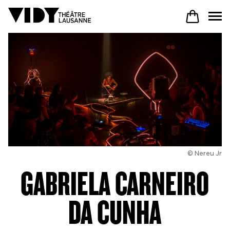
AU PROGRAMME
PARTICIPER
VENIR À VIDY
© Nereu Jr
GABRIELA CARNEIRO
Le Théâtre
DA CUNHA
Productions