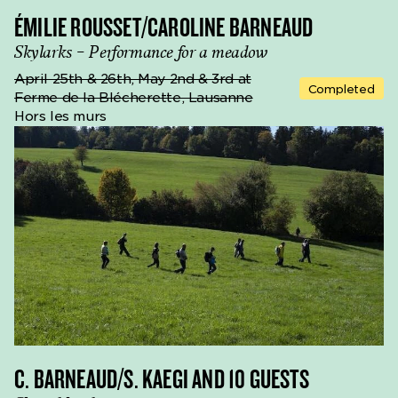
ÉMILIE ROUSSET/CAROLINE BARNEAUD
Skylarks – Performance for a meadow
April 25th & 26th, May 2nd & 3rd at
Completed
Ferme de la Blécherette, Lausanne
Hors les murs
C. BARNEAUD/S. KAEGI AND 10 GUESTS