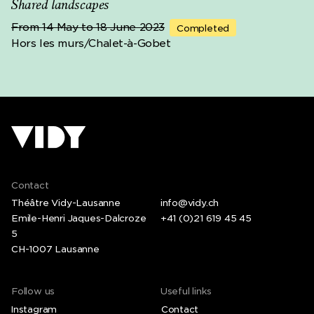
Shared landscapes
From 14 May to 18 June 2023
Completed
Hors les murs/Chalet-à-Gobet
Contact
Théâtre Vidy-Lausanne
info@vidy.ch
Emile-Henri Jaques-Dalcroze
+41 (0)21 619 45 45
5
CH-1007 Lausanne
Follow us
Useful links
Instagram
Contact