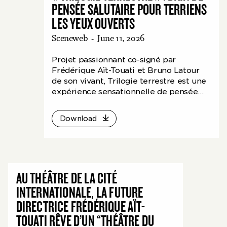
PENSÉE SALUTAIRE POUR TERRIENS
LES YEUX OUVERTS
Sceneweb
-
June 11, 2026
Projet passionnant co-signé par
Frédérique Aït-Touati et Bruno Latour
de son vivant, Trilogie terrestre est une
expérience sensationnelle de pensée
par le théâtre, qui compacte trois
conférences du chercheur dans un
Download
écrin-écran où se projettent nos
représentations en mouvement.
AU THÉÂTRE DE LA CITÉ
INTERNATIONALE, LA FUTURE
DIRECTRICE FRÉDÉRIQUE AÏT-
TOUATI RÊVE D’UN “THÉÂTRE DU