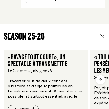
SEASON 25-26
«RAVAGE TOUT COURT», UN
« TRIL
SPECTACLE À TRANSMETTRE
PENSÉE
LES Y
Le Courrier
-
July 7, 2026
Scenew
Traverser plus de deux cent ans
d’histoire et d’enjeux politiques en
Projet 
Palestine en seulement 90 minutes, c’est
Frédéri
possible, et surtout essentiel, avec le
de son v
spectacle d’Adeline Rosenstein.
expérie
par le t