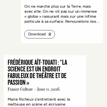
On ne marche plus sur la Terre, mais
avec elle. On ne vit pas sur un immense
« globe » rassurant mais sur une infime
pellicule à sa surface. Renouvelons nos
représentations avec ces trois essais
scéniques, aux confins de la conférence
Download
et de la performance, fruits du travail de
la metteuse en scène Frédérique Aït-
Touati alliée à l’anthropologue Bruno
Latour, disparu en 2022.
FRÉDÉRIQUE AÏT-TOUATI : “LA
SCIENCE EST UN ENDROIT
FABULEUX DE THÉÂTRE ET DE
PASSION »
France Culture
-
June 11, 2026
Marie Richeux s'entretient avec la
metteuse en scène et écrivaine