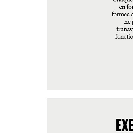
en fo
formes a
ne 
transv
fonctio
EX