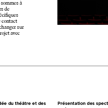
us sommes à
rs de
écifiques
e contact
échanger sur
rojet avec
idée du théâtre et des
Présentation des spect