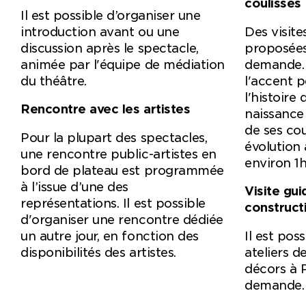
coulisses
Il est possible d’organiser une
introduction avant ou une
Des visite
discussion après le spectacle,
proposées
animée par l'équipe de médiation
demande. 
du théâtre.
l'accent p
l'histoire
Rencontre avec les artistes
naissance
de ses co
Pour la plupart des spectacles,
évolution 
une rencontre public-artistes en
environ 1h
bord de plateau est programmée
à l’issue d’une des
Visite gui
représentations. Il est possible
construct
d'organiser une rencontre dédiée
un autre jour, en fonction des
Il est poss
disponibilités des artistes.
ateliers d
décors à P
demande. 