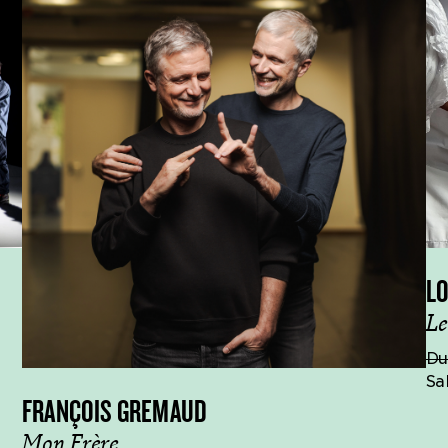
L
Le
Du
Sa
FRANÇOIS GREMAUD
Mon Frère