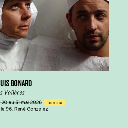
OUIS BONARD
s Voüéces
 20 au 31 mai 2026
Terminé
lle 96, René Gonzalez