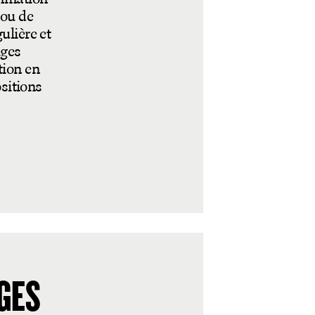
 ou de
ulière et
uges
tion en
ositions
GÉS