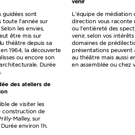
venir
s guidées sont
L'équipe de médiation 
 toute l'année sur
direction vous raconte 
Selon les envies,
ou l'entièreté des spect
eut être mis sur
venir, selon vos intérêts
 du théâtre depuis sa
domaines de prédilecti
 en 1964, la découverte
présentations peuvent a
ulisses ou encore son
au théâtre mais aussi en
architecturale. Durée
en assemblée ou chez v
.
dée des ateliers de
ion
ible de visiter les
e construction de
rilly-Malley, sur
Durée environ 1h.